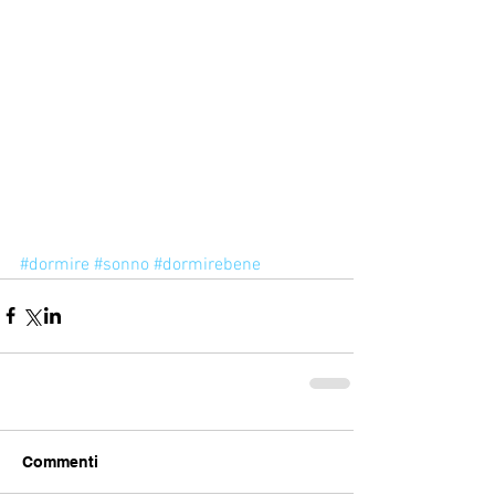
#dormire
#sonno
#dormirebene
Commenti