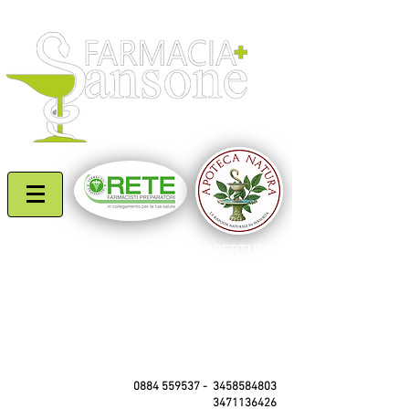
professionisti del tuo benessere
ORARI DI APERTURA
Lun - Sab: 8,00 - 13,00
​​ 16,00 - 20,00
(dal 01/05 al 30/09
chiusura 20,30)
Dom. e festivi: 8,00 -13,00
pomeriggio di turno
C.so Matino,114 - Mattinata (Fg)
0884 559537
-
3458584803
3471136426