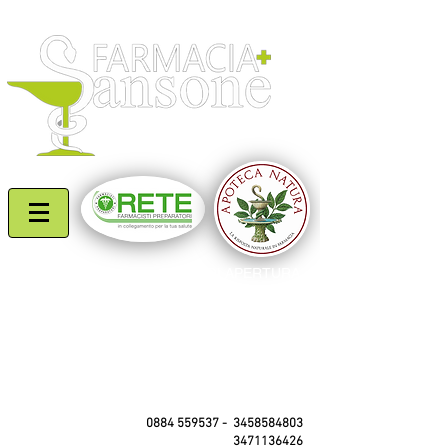
professionisti del tuo benessere
ORARI DI APERTURA
Lun - Sab: 8,00 - 13,00
​​ 16,00 - 20,00
(dal 01/05 al 30/09
chiusura 20,30)
Dom. e festivi: 8,00 -13,00
pomeriggio di turno
C.so Matino,114 - Mattinata (Fg)
0884 559537
-
3458584803
3471136426